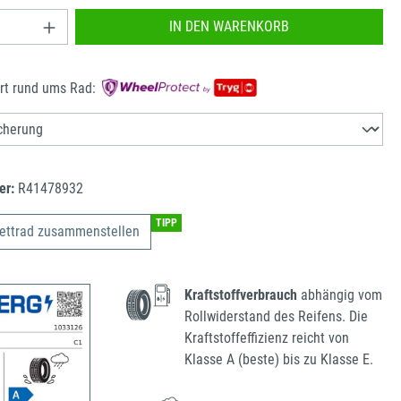
nzahl: Gib den gewünschten Wert ein oder benu
IN DEN WARENKORB
rt rund ums Rad:
er:
R41478932
TIPP
ettrad zusammenstellen
Kraftstoffverbrauch
abhängig vom
Rollwiderstand des Reifens. Die
Kraftstoffeffizienz reicht von
Klasse A (beste) bis zu Klasse E.