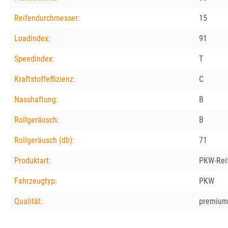
Reifendurchmesser:
15
Loadindex:
91
Speedindex:
T
Kraftstoffeffizienz:
C
Nasshaftung:
B
Rollgeräusch:
B
Rollgeräusch (db):
71
Produktart:
PKW-Rei
Fahrzeugtyp:
PKW
Qualität:
premium