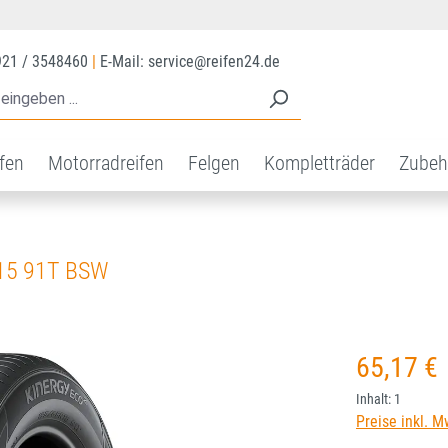
921 / 3548460
|
E-Mail: service@reifen24.de
ifen
Motorradreifen
Felgen
Kompletträder
Zubeh
15 91T BSW
Regulärer Prei
65,17 €
Inhalt:
1
Preise inkl. M