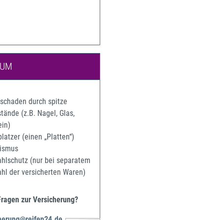
IUM
rschaden durch spitze
ände (z.B. Nagel, Glas,
ein)
latzer (einen „Platten“)
ismus
ahlschutz (nur bei separatem
ahl der versicherten Waren)
Fragen zur Versicherung?
herung@reifen24.de