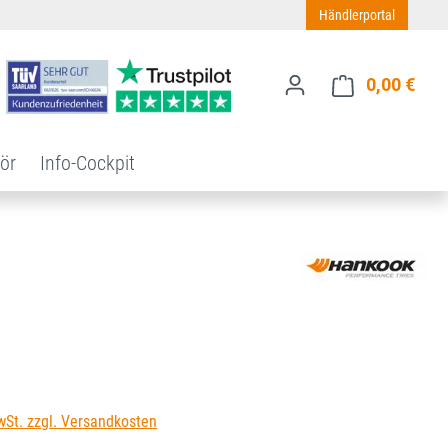
Händlerportal
0,00 €
Ware
ör
Info-Cockpit
s:
wSt. zzgl. Versandkosten