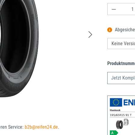
Produkt A
Abgesiche
Produktnumm
Jetzt Kompl
eren Service:
b2b@reifen24.de
.