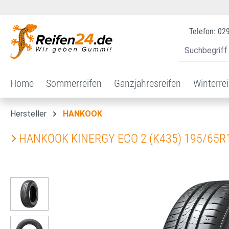
 Hauptinhalt springen
Zur Suche springen
Zur Hauptnavigation springen
Telefon: 02
Home
Sommerreifen
Ganzjahresreifen
Winterre
Hersteller
HANKOOK
HANKOOK KINERGY ECO 2 (K435) 195/65R
Bildergalerie überspringen